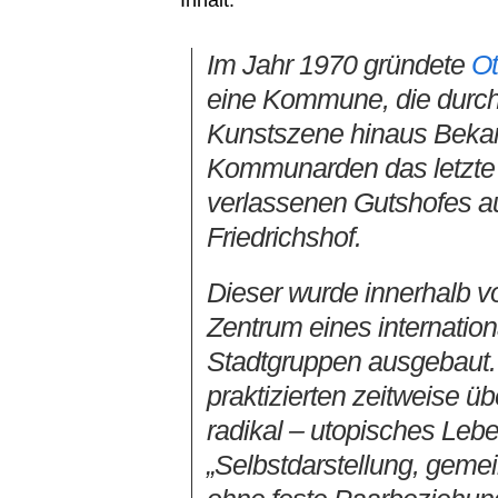
Inhalt:
Im Jahr 1970 gründete
Ot
eine Kommune, die durch i
Kunstszene hinaus Bekann
Kommunarden das letzte
verlassenen Gutshofes au
Friedrichshof.
Dieser wurde innerhalb 
Zentrum eines internatio
Stadtgruppen ausgebaut.
praktizierten zeitweise 
radikal – utopisches Leb
„Selbstdarstellung, geme