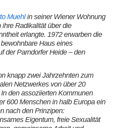
to Muehl
in seiner Wiener Wohnung
hre Radikalität über die
theit erlangte. 1972 erwarben die
 bewohnbare Haus eines
f der Parndorfer Heide – den
von knapp zwei Jahrzehnten zum
nalen Netzwerkes von über 20
 In den assoziierten Kommunen
über 600 Menschen in halb Europa ein
en nach den Prinzipen:
insames Eigentum, freie Sexualität