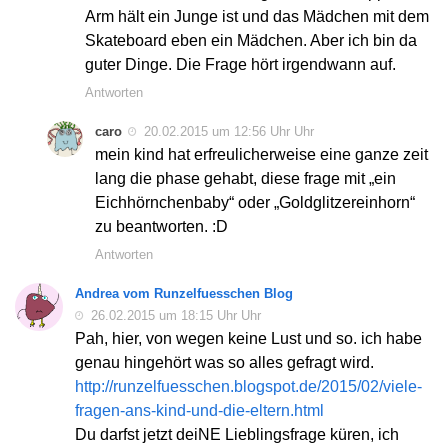
Arm hält ein Junge ist und das Mädchen mit dem
Skateboard eben ein Mädchen. Aber ich bin da
guter Dinge. Die Frage hört irgendwann auf.
Antworten
caro
20.02.2015 um 12:56 Uhr Uhr
mein kind hat erfreulicherweise eine ganze zeit
lang die phase gehabt, diese frage mit „ein
Eichhörnchenbaby“ oder „Goldglitzereinhorn“
zu beantworten. :D
Antworten
Andrea vom Runzelfuesschen Blog
26.02.2015 um 18:15 Uhr Uhr
Pah, hier, von wegen keine Lust und so. ich habe
genau hingehört was so alles gefragt wird.
http://runzelfuesschen.blogspot.de/2015/02/viele-
fragen-ans-kind-und-die-eltern.html
Du darfst jetzt deiNE Lieblingsfrage küren, ich