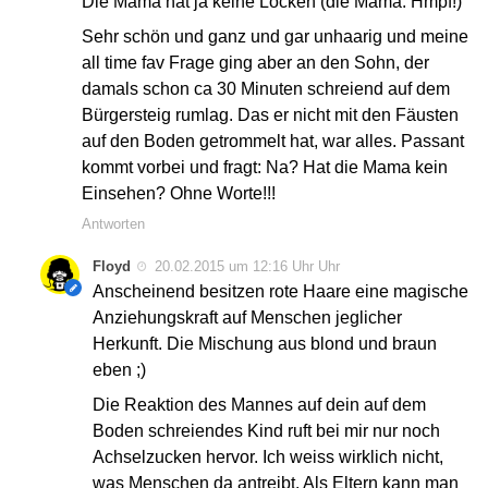
Die Mama hat ja keine Locken (die Mama: Hmpf!)
Sehr schön und ganz und gar unhaarig und meine
all time fav Frage ging aber an den Sohn, der
damals schon ca 30 Minuten schreiend auf dem
Bürgersteig rumlag. Das er nicht mit den Fäusten
auf den Boden getrommelt hat, war alles. Passant
kommt vorbei und fragt: Na? Hat die Mama kein
Einsehen? Ohne Worte!!!
Antworten
Floyd
20.02.2015 um 12:16 Uhr Uhr
Anscheinend besitzen rote Haare eine magische
Anziehungskraft auf Menschen jeglicher
Herkunft. Die Mischung aus blond und braun
eben ;)
Die Reaktion des Mannes auf dein auf dem
Boden schreiendes Kind ruft bei mir nur noch
Achselzucken hervor. Ich weiss wirklich nicht,
was Menschen da antreibt. Als Eltern kann man