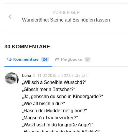
VORHERIGER
Wundertöne: Steine auf Eis hüpfen lassen
30 KOMMENTARE
Kommentare
24
Pingbacks
6
Lena
11.02.2015 um 22:07 Uhr Uhr
„Willsch a Scheible Wurschd?“
„Gibsch mer n Batscher?“
„Ja, gehschn du scho in Kindergarde?“
„Wie alt bisch’n du?“
„Hasch dei Mudder net g’hört?“
„Magsch’n Traubezucker?“
„Was hasch’n du für große Auge?“
„Ha, was hasch’n du für rote Bäckle?“