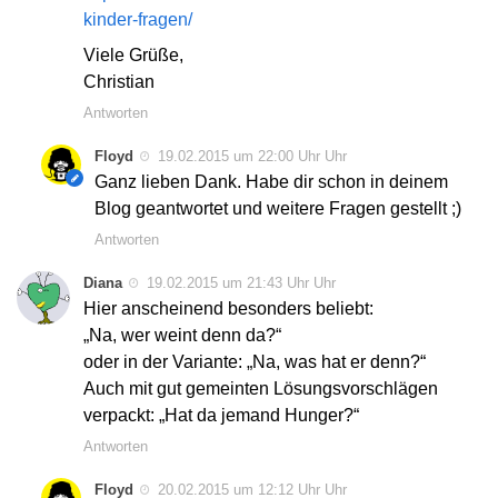
kinder-fragen/
Viele Grüße,
Christian
Antworten
Floyd
19.02.2015 um 22:00 Uhr Uhr
Ganz lieben Dank. Habe dir schon in deinem
Blog geantwortet und weitere Fragen gestellt ;)
Antworten
Diana
19.02.2015 um 21:43 Uhr Uhr
Hier anscheinend besonders beliebt:
„Na, wer weint denn da?“
oder in der Variante: „Na, was hat er denn?“
Auch mit gut gemeinten Lösungsvorschlägen
verpackt: „Hat da jemand Hunger?“
Antworten
Floyd
20.02.2015 um 12:12 Uhr Uhr