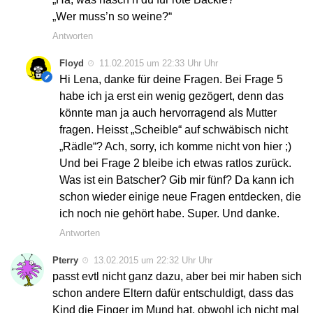
„Wer muss’n so weine?“
Antworten
Floyd
11.02.2015 um 22:33 Uhr Uhr
Hi Lena, danke für deine Fragen. Bei Frage 5
habe ich ja erst ein wenig gezögert, denn das
könnte man ja auch hervorragend als Mutter
fragen. Heisst „Scheible“ auf schwäbisch nicht
„Rädle“? Ach, sorry, ich komme nicht von hier ;)
Und bei Frage 2 bleibe ich etwas ratlos zurück.
Was ist ein Batscher? Gib mir fünf? Da kann ich
schon wieder einige neue Fragen entdecken, die
ich noch nie gehört habe. Super. Und danke.
Antworten
Pterry
13.02.2015 um 22:32 Uhr Uhr
passt evtl nicht ganz dazu, aber bei mir haben sich
schon andere Eltern dafür entschuldigt, dass das
Kind die Finger im Mund hat, obwohl ich nicht mal