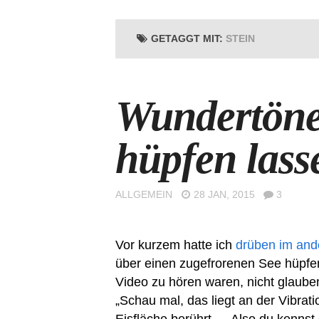
GETAGGT MIT:
STEIN
Wundertöne:
hüpfen lass
ALLGEMEIN
28 JAN, 2015
3
Vor kurzem hatte ich
drüben im and
über einen zugefrorenen See hüpfen
Video zu hören waren, nicht glauben
„Schau mal, das liegt an der Vibrat