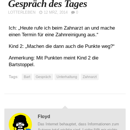
Gespräch des Tages
LOTTERLEBEN
12 MRZ, 2014
0
Ich: „Heute rufe ich beim Zahnarzt an und mache
einen Termin für eine Zahnreinigung aus.“
Kind 2: „Machen die dann auch die Punkte weg?“
Anmerkung: Mit Punkten meint Kind 2 die
Bartstoppel.
Tags:
Bart
Gespräch
Unterhaltung
Zahnarzt
Floyd
Das Internet behauptet, dass Informationen zum
Autoren total wichtig sind. Leider fällt mir nichts