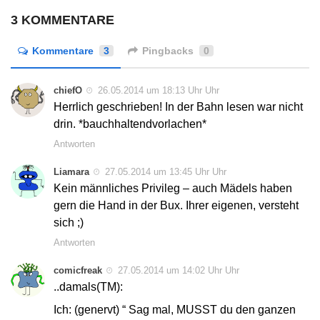
3 KOMMENTARE
Kommentare
3
Pingbacks
0
chiefO
26.05.2014 um 18:13 Uhr Uhr
Herrlich geschrieben! In der Bahn lesen war nicht
drin. *bauchhaltendvorlachen*
Antworten
Liamara
27.05.2014 um 13:45 Uhr Uhr
Kein männliches Privileg – auch Mädels haben
gern die Hand in der Bux. Ihrer eigenen, versteht
sich ;)
Antworten
comicfreak
27.05.2014 um 14:02 Uhr Uhr
..damals(TM):
Ich: (genervt) “ Sag mal, MUSST du den ganzen