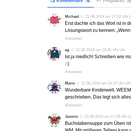
Kommentare
4
Pingbacks
0
Michael
21.06.2014 um 17:52 Uhr 
Erst dachte ich das Wort ist in
Lösungswort zu kennen: „Wen
Antworten
ag
21.06.2014 um 18:45 Uhr Uhr
Ist ja niedlich! Schreiben wie
:-)
Antworten
Marie
22.06.2014 um 14:23 Uhr Uhr
Wunderbare Kinderwelt. WEEM! J
geschrieben. Das legt sich alles.
Antworten
Jasmin
22.06.2014 um 17:29 Uhr U
Buchstabensuppe zum Üben ist e
WM. Mit größeren Tellern kann