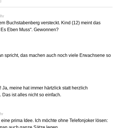
Uhr
 dem Buchstabenberg versteckt. Kind (12) meint das
n Es Eben Muss“. Gewonnen?
 man spricht, das machen auch noch viele Erwachsene so
a, meine hat immer härtzlick statt herzlich
 Das ist alles nicht so einfach.
hr
ine prima Idee. Ich möchte ohne Telefonjoker lösen:
 man auch ganze Sätze legen.