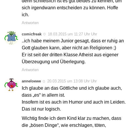
denn schließlich ist es gut beides zu kennen, um
sich irgendwann entscheiden zu können. Hoffe
ich.
Antworten
comicfreak
18.03.2015 um 11:27 Uhr Uhr
..ich habe meinem Junior gesagt, dass er ruhig an
Gott glauben kann, aber nicht an Religionen ;)
Er ist seit der dritten Klasse Atheist aus eigener
Überzeugung und Überlegung.
Antworten
anneloewe
20.03.2015 um 13:08 Uhr Uhr
Ich glaube an das Göttliche und ich glaube auch,
dass „es“ in allem ist.
Insofern ist es auch im Humor und auch im Leiden.
Das ist nur logisch.
Wichtig finde ich dem Kind klar zu machen, dass
die „bösen Dinge“, wie erschlagen, töten,