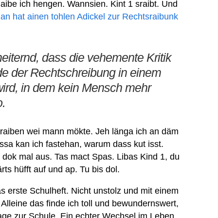
laibe ich hengen. Wannsien. Kint 1 sraibt. Und
lan hat ainen tohlen Adickel zur Rechtsraibunk
heiternd, dass die vehemente Kritik
e der Rechtschreibung in einem
ird, in dem kein Mensch mehr
o.
k sraiben wei mann mökte. Jeh länga ich an däm
ässa kan ich fastehan, warum dass kut isst.
a dok mal aus. Tas mact Spas. Libas Kind 1, du
s hüfft auf und ap. Tu bis dol.
as erste Schulheft. Nicht unstolz und mit einem
lleine das finde ich toll und bewundernswert,
Tage zur Schule. Ein echter Wechsel im Leben.