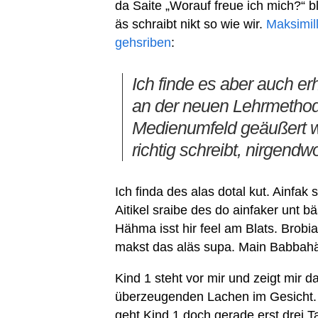
da Saite „Worauf freue ich mich?“ b
äs schraibt nikt so wie wir.
Maksimil
gehsriben
:
Ich finde es aber auch er
an der neuen Lehrmethod
Medienumfeld geäußert w
richtig schreibt, nirgendw
Ich finda des alas dotal kut. Ainfa
Aitikel sraibe des do ainfaker unt b
Hähma isst hir feel am Blats. Brobi
makst das aläs supa. Main Babbahärt
Kind 1 steht vor mir und zeigt mir d
überzeugenden Lachen im Gesicht. A
geht Kind 1 doch gerade erst drei 