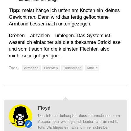
Tipp:
meist hänge ich unten am Knoten ein kleines
Gewicht ran. Dann wird das fertig geflochtene
Armband besser nach unten gezogen.
Drehen – abzählen – umlegen. Das System ist
wesentlich einfacher als die altbekannte Strickliesel
und somit auch für die kleinsten Flechter, also
mich, sehr gut geeignet.
Tags:
Armband
Flechten
Handarbeit
Kind 2
Floyd
Das Internet behauptet, dass Informationen zum
Autoren total wichtig sind. Leider fällt mir nichts
total Wichtiges ein, was ich hier schreiben