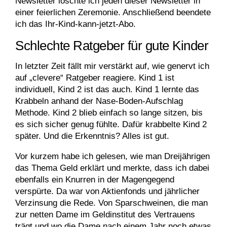
Newsletter löschte ich jeden dieser Newsletter in
einer feierlichen Zeremonie. Anschließend beendete
ich das Ihr-Kind-kann-jetzt-Abo.
Schlechte Ratgeber für gute Kinder
In letzter Zeit fällt mir verstärkt auf, wie genervt ich
auf „clevere“ Ratgeber reagiere. Kind 1 ist
individuell, Kind 2 ist das auch. Kind 1 lernte das
Krabbeln anhand der Nase-Boden-Aufschlag
Methode. Kind 2 blieb einfach so lange sitzen, bis
es sich sicher genug fühlte. Dafür krabbelte Kind 2
später. Und die Erkenntnis? Alles ist gut.
Vor kurzem habe ich gelesen, wie man Dreijährigen
das Thema Geld erklärt und merkte, dass ich dabei
ebenfalls ein Knurren in der Magengegend
verspürte. Da war von Aktienfonds und jährlicher
Verzinsung die Rede. Von Sparschweinen, die man
zur netten Dame im Geldinstitut des Vertrauens
trägt und wo die Dame nach einem Jahr noch etwas